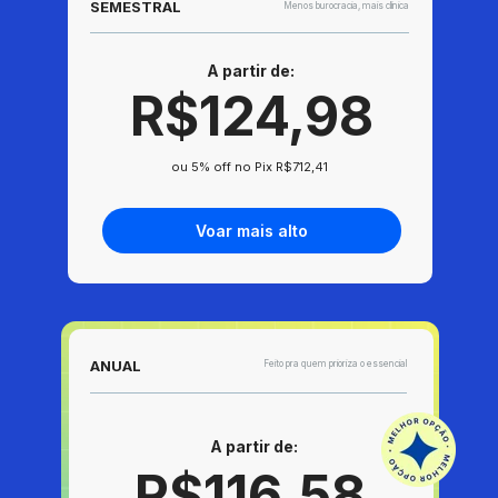
SEMESTRAL
Menos burocracia, mais clínica
A partir de:
R$124,98
 ou 5% off no Pix R$712,41
Voar mais alto
ANUAL
Feito pra quem prioriza o essencial
A partir de:
R$116,58