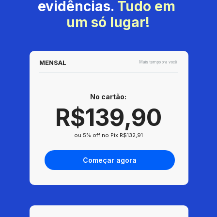
evidências. 
Tudo em 
um só lugar!
MENSAL
Mais tempo pra você
No cartão: 
R$139,90
ou 5% off no Pix R$132,91
Começar agora