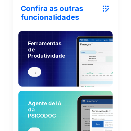
Confira as outras 
funcionalidades
Ferramentas 
de 
Produtividade
→
Agente de IA 
da 
PSICODOC